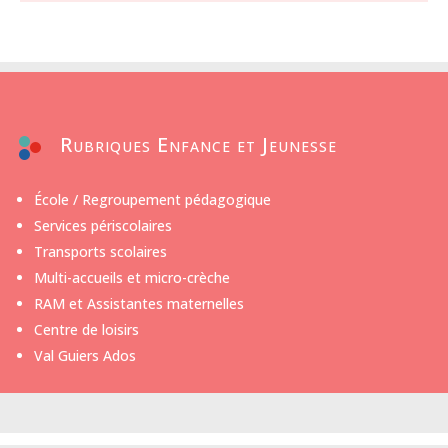
Rubriques Enfance et Jeunesse
École / Regroupement pédagogique
Services périscolaires
Transports scolaires
Multi-accueils et micro-crèche
RAM et Assistantes maternelles
Centre de loisirs
Val Guiers Ados