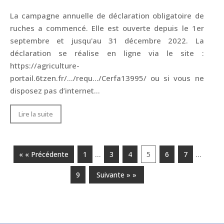
La campagne annuelle de déclaration obligatoire de
ruches a commencé. Elle est ouverte depuis le 1er
septembre et jusqu'au 31 décembre 2022. La
déclaration se réalise en ligne via le site :
https://agriculture-
portail.6tzen.fr/.../requ.../Cerfa13995/ ou si vous ne
disposez pas d’internet...
Lire la suite
…
…
« « Précédente
1
3
4
5
6
7
9
Suivante » »